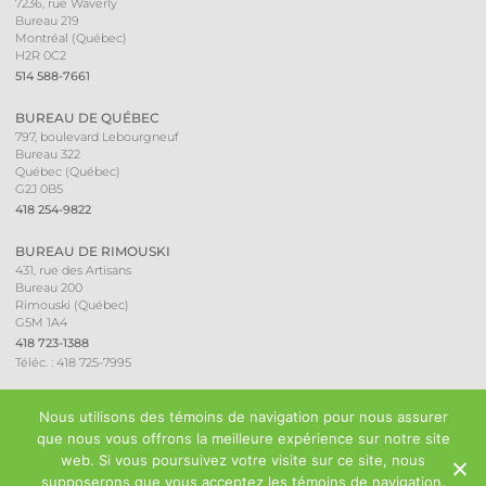
7236, rue Waverly
Bureau 219
Montréal (Québec)
H2R 0C2
514 588-7661
BUREAU DE QUÉBEC
797, boulevard Lebourgneuf
Bureau 322
Québec (Québec)
G2J 0B5
418 254-9822
BUREAU DE RIMOUSKI
431, rue des Artisans
Bureau 200
Rimouski (Québec)
G5M 1A4
418 723-1388
Téléc. : 418 725-7995
Nous utilisons des témoins de navigation pour nous assurer
CARRIÈRES
que nous vous offrons la meilleure expérience sur notre site
web. Si vous poursuivez votre visite sur ce site, nous
supposerons que vous acceptez les témoins de navigation.