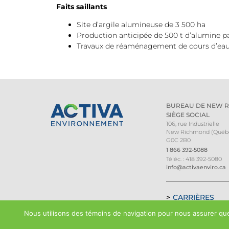
Faits saillants
Site d’argile alumineuse de 3 500 ha
Production anticipée de 500 t d’alumine pa
Travaux de réaménagement de cours d’ea
BUREAU DE NEW 
SIÈGE SOCIAL
106, rue Industrielle
New Richmond (Québ
G0C 2B0
1 866 392-5088
Téléc. : 418 392-5080
info@activaenviro.ca
CARRIÈRES
Nous utilisons des témoins de navigation pour nous assurer que