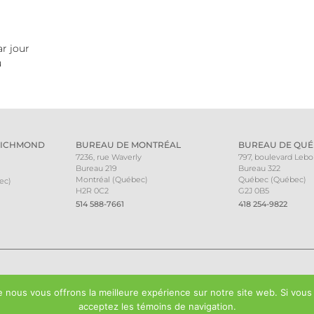
r jour
u
RICHMOND
BUREAU DE MONTRÉAL
BUREAU DE QUÉ
7236, rue Waverly
797, boulevard Leb
Bureau 219
Bureau 322
Montréal (Québec)
Québec (Québec)
ec)
H2R 0C2
G2J 0B5
514 588-7661
418 254-9822
 nous vous offrons la meilleure expérience sur notre site web. Si vous
acceptez les témoins de navigation.