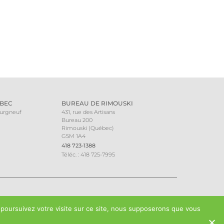
BEC
BUREAU DE RIMOUSKI
ourgneuf
431, rue des Artisans
Bureau 200
Rimouski (Québec)
G5M 1A4
418 723-1388
Téléc. : 418 725-7995
 poursuivez votre visite sur ce site, nous supposerons que vous