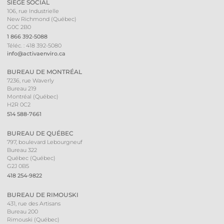
SIÈGE SOCIAL
106, rue Industrielle
New Richmond (Québec)
G0C 2B0
1 866 392-5088
Téléc. : 418 392-5080
info@activaenviro.ca
BUREAU DE MONTRÉAL
7236, rue Waverly
Bureau 219
Montréal (Québec)
H2R 0C2
514 588-7661
BUREAU DE QUÉBEC
797, boulevard Lebourgneuf
Bureau 322
Québec (Québec)
G2J 0B5
418 254-9822
BUREAU DE RIMOUSKI
431, rue des Artisans
Bureau 200
Rimouski (Québec)