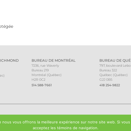
rotégée
RICHMOND
BUREAU DE MONTRÉAL
BUREAU DE QUÉ
7236, rue Waverly
797, boulevard Leb
Bureau 219
Bureau 322
Montréal (Québec)
Québec (Québec)
ec)
H2R 0C2
G2J 0B5
514 588-7661
418 254-9822
 nous vous offrons la meilleure expérience sur notre site web. Si vous
acceptez les témoins de navigation.