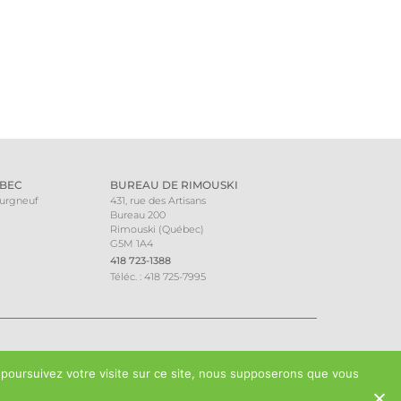
BEC
BUREAU DE RIMOUSKI
ourgneuf
431, rue des Artisans
Bureau 200
Rimouski (Québec)
G5M 1A4
418 723-1388
Téléc. : 418 725-7995
 poursuivez votre visite sur ce site, nous supposerons que vous