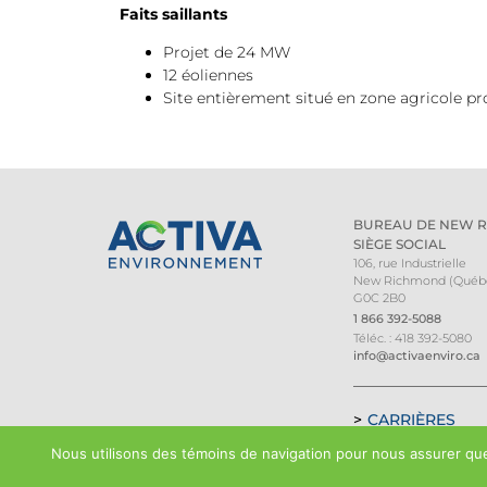
Faits saillants
Projet de 24 MW
12 éoliennes
Site entièrement situé en zone agricole p
BUREAU DE NEW 
SIÈGE SOCIAL
106, rue Industrielle
New Richmond (Québ
G0C 2B0
1 866 392-5088
Téléc. : 418 392-5080
info@activaenviro.ca
CARRIÈRES
Nous utilisons des témoins de navigation pour nous assurer que