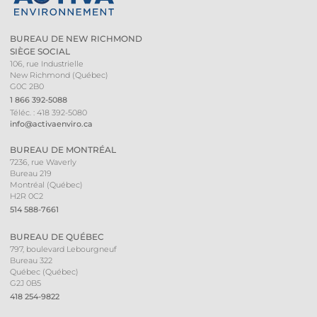
BUREAU DE NEW RICHMOND
SIÈGE SOCIAL
106, rue Industrielle
New Richmond (Québec)
G0C 2B0
1 866 392-5088
Téléc. : 418 392-5080
info@activaenviro.ca
BUREAU DE MONTRÉAL
7236, rue Waverly
Bureau 219
Montréal (Québec)
H2R 0C2
514 588-7661
BUREAU DE QUÉBEC
797, boulevard Lebourgneuf
Bureau 322
Québec (Québec)
G2J 0B5
418 254-9822