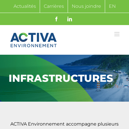
Passer
Actualités
Carrières
Nous joindre
EN
au
contenu
Facebook
LinkedIn
INFRASTRUCTURES
ACTIVA Environnement accompagne plusieurs