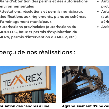
Plans d’obtention des permis et des autorisations
Auto
environnementales
pro
Attestations, résolutions et permis municipaux
Auto
Modifications aux règlements, plans ou schémas
(aut
d’aménagement municipaux
aéri
Autorisations provinciales (autorisations du
Assi
MDDELCC, baux et permis d’exploitation du
MERN, permis d’intervention du MFFP, etc.)
perçu de nos réalisations :
orisation des cendres d’une
Agrandissement d’une car