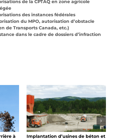
risations de la CPTAQ en zone agricole
tégée
risations des instances fédérales
orisation du MPO, autorisation d’obstacle
en de Transports Canada, etc.)
stance dans le cadre de dossiers d’infraction
rière à
Implantation d’usines de béton et
Projet de va