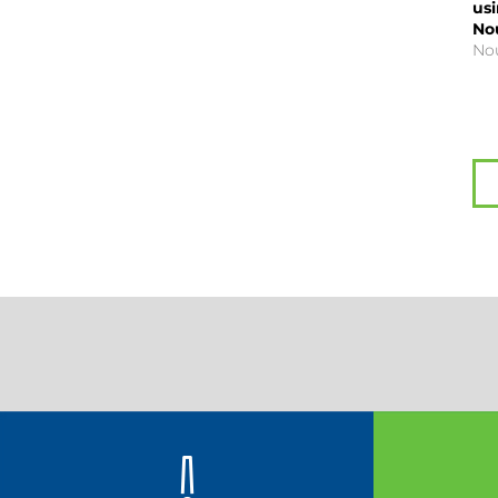
usi
No
Nou