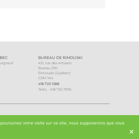
BEC
BUREAU DE RIMOUSKI
ourgneuf
431, rue des Artisans
Bureau 200
Rimouski (Québec)
G5M 1A4
418 723-1388
Téléc. : 418 725-7995
 poursuivez votre visite sur ce site, nous supposerons que vous