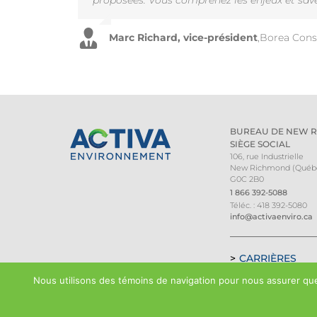
proposées. Vous comprenez les enjeux et sav
jusqu’à maintenant.
sait demeurer “pratico-pratique”.
l’échéancier et des objectifs poursuivis par l
Marc Richard, vice-président
Jacques Beaupré, directeur général
Pierre Beauchamp, gérant de projet
Claude Vachon, directeur des opération
,
Borea Const
,
,
Car
Con
BUREAU DE NEW 
SIÈGE SOCIAL
106, rue Industrielle
New Richmond (Québ
G0C 2B0
1 866 392-5088
Téléc. : 418 392-5080
info@activaenviro.ca
CARRIÈRES
Nous utilisons des témoins de navigation pour nous assurer que