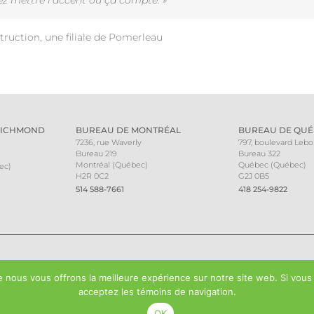
ez mettre l’accent où ça compte.
e mandat.
s
ruction, une filiale de Pomerleau
rières Rive-Sud
struction Énergie Renouvelable
,
Ressources minérales Pélican
RICHMOND
BUREAU DE MONTRÉAL
BUREAU DE QUÉ
7236, rue Waverly
797, boulevard Leb
Bureau 219
Bureau 322
Montréal (Québec)
Québec (Québec)
ec)
H2R 0C2
G2J 0B5
514 588-7661
418 254-9822
 nous vous offrons la meilleure expérience sur notre site web. Si vous
acceptez les témoins de navigation.
OK