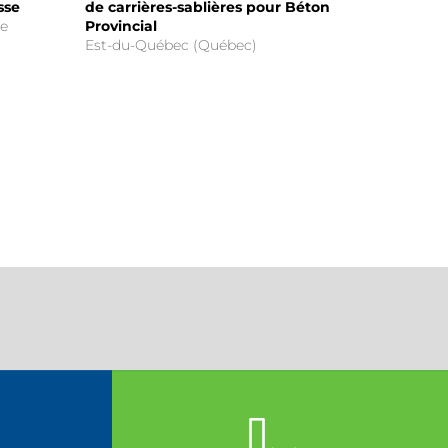
sse
de carrières-sablières pour Béton
sédiments 
se
Provincial
Région de 
Est-du-Québec (Québec)